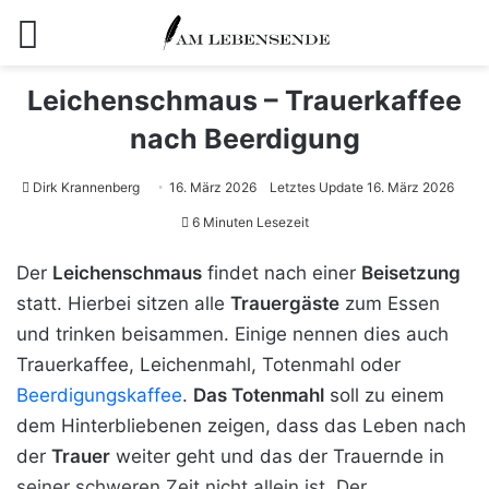
Menü
Leichenschmaus – Trauerkaffee
nach Beerdigung
Dirk Krannenberg
16. März 2026
Letztes Update 16. März 2026
6 Minuten Lesezeit
Der
Leichenschmaus
findet nach einer
Beisetzung
statt. Hierbei sitzen alle
Trauergäste
zum Essen
und trinken beisammen. Einige nennen dies auch
Trauerkaffee, Leichenmahl, Totenmahl oder
Beerdigungskaffee
.
Das Totenmahl
soll zu einem
dem Hinterbliebenen zeigen, dass das Leben nach
der
Trauer
weiter geht und das der Trauernde in
seiner schweren Zeit nicht allein ist. Der