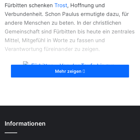
Fürbitten schenken
Trost
, Hoffnung und
Verbundenheit. Schon Paulus ermutigte dazu, für
andere Menschen zu beten. In der christlichen
Gemeinschaft sind Fürbitten bis heute ein zentrales
Mittel, Mitgefühl in Worte zu fassen und
Verantwortung füreinander zu zeigen.
Mehr zeigen
Fürbitten – Von der Taufe bis zur Beerdigung
[Bildinhalt mit KI erstellt]
Inhalt
Informationen
1 Das Wichtigste in Kürze zu Fürbitten