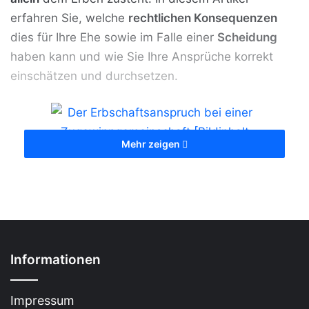
erfahren Sie, welche
rechtlichen Konsequenzen
dies für Ihre Ehe sowie im Falle einer
Scheidung
haben kann und wie Sie Ihre Ansprüche korrekt
einschätzen und durchsetzen.
Mehr zeigen
Der Erbschaftsanspruch bei einer
Zugewinngemeinschaft [Bildinhalt mit KI
erstellt]
Informationen
Inhalt
1 Das Wichtigste in Kürze:
Impressum