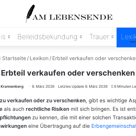
is
Beileidsbekundung
Trauer
Lexi
Startseite
/
Lexikon
/
Erbteil verkaufen oder verschenk
Erbteil verkaufen oder verschenken
k Krannenberg
9. März 2026
Letztes Update 9. März 2026
6 Minuten Le
l zu verkaufen oder zu verschenken
, gibt es wichtige As
le
als auch
rechtliche Risiken
mit sich bringen. Es ist en
rpflichtungen
zu kennen, die mit einer solchen Transakt
swirkungen
eine Übertragung auf die
Erbengemeinschaf