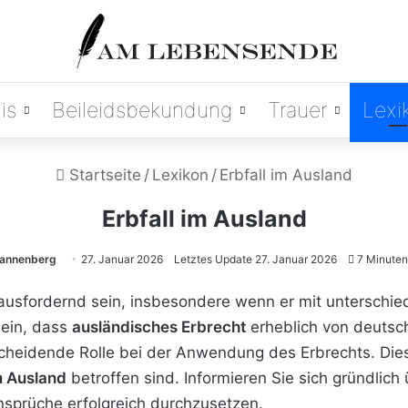
is
Beileidsbekundung
Trauer
Lexi
Startseite
/
Lexikon
/
Erbfall im Ausland
Erbfall im Ausland
rannenberg
27. Januar 2026
Letztes Update 27. Januar 2026
7 Minuten
usfordernd sein, insbesondere wenn er mit unterschie
sein, dass
ausländisches Erbrecht
erheblich von deutsc
tscheidende Rolle bei der Anwendung des Erbrechts. Die
m Ausland
betroffen sind. Informieren Sie sich gründlic
sprüche erfolgreich durchzusetzen.