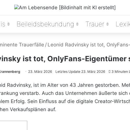
is
Beileidsbekundung
Trauer
Lexi
minente Trauerfälle
/
Leonid Radvinsky ist tot, OnlyFans
insky ist tot, OnlyFans-Eigentümer s
Krannenberg
23. März 2026
Letztes Update 23. März 2026
3 Minuten 
nid Radvinsky, ist im Alter von 43 Jahren gestorben. M
ankung verstarb. Auch das Unternehmen äußerte sich of
m Erfolg. Sein Einfluss auf die digitale Creator-Wirtscha
hen Verkaufsplänen auf.