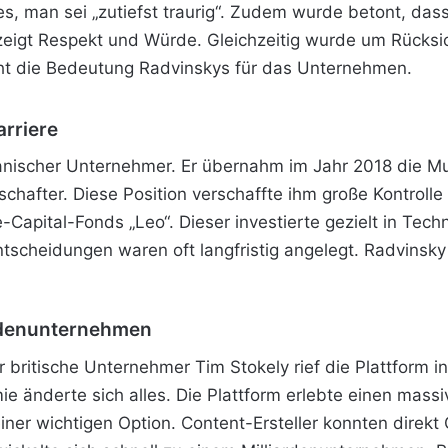
 es, man sei „zutiefst traurig“. Zudem wurde betont, d
 zeigt Respekt
und Würde. Gleichzeitig wurde um Rücksich
icht die Bedeutung Radvinskys für das Unternehmen.
rriere
nischer Unternehmer. Er übernahm im Jahr 2018 die Mutt
schafter. Diese Position verschaffte ihm große Kontroll
-Capital-Fonds „Leo“. Dieser investierte gezielt in Te
tscheidungen waren oft langfristig angelegt. Radvinsky g
rdenunternehmen
 britische Unternehmer Tim Stokely rief die Plattform
 änderte sich alles. Die Plattform erlebte einen mas
er wichtigen Option. Content-Ersteller konnten direkt