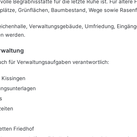
volle Begräbnisstätte für die letzte Ruhe ist. Für ältere 
plätze, Grünflächen, Baumbestand, Wege sowie Rasenfl
eichenhalle, Verwaltungsgebäude, Umfriedung, Eingän
en werden.
rwaltung
uch für Verwaltungsaufgaben verantwortlich:
 Kissingen
ungsunterlagen
s
eiten
etten Friedhof