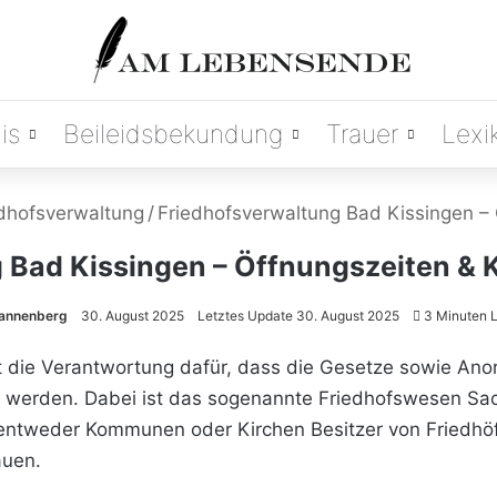
is
Beileidsbekundung
Trauer
Lexi
dhofsverwaltung
/
Friedhofsverwaltung Bad Kissingen – 
 Bad Kissingen – Öffnungszeiten & 
rannenberg
30. August 2025
Letztes Update 30. August 2025
3 Minuten L
t die Verantwortung dafür, dass die Gesetze sowie An
t werden. Dabei ist das sogenannte Friedhofswesen Sac
tweder Kommunen oder Kirchen Besitzer von Friedhöfen
auen.