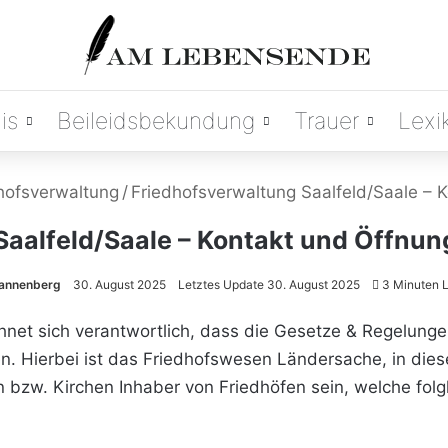
is
Beileidsbekundung
Trauer
Lexi
hofsverwaltung
/
Friedhofsverwaltung Saalfeld/Saale – 
Saalfeld/Saale – Kontakt und Öffnun
rannenberg
30. August 2025
Letztes Update 30. August 2025
3 Minuten L
hnet sich verantwortlich, dass die Gesetze & Regelung
n. Hierbei ist das Friedhofswesen Ländersache, in die
. Kirchen Inhaber von Friedhöfen sein, welche folgli